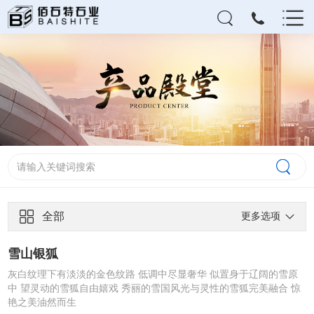
全部
更多选项
雪山银狐
灰白纹理下有淡淡的金色纹路 低调中尽显奢华 似置身于辽阔的雪原
中 望灵动的雪狐自由嬉戏 秀丽的雪国风光与灵性的雪狐完美融合 惊
艳之美油然而生