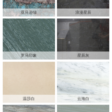
亚马逊绿
浪漫星辰
罗马印象
星辰灰
温莎白
云海白