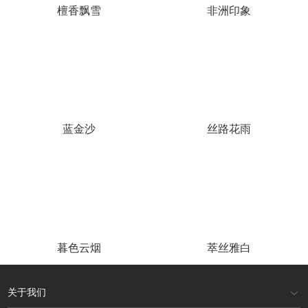
檀香飘雪
非洲印象
蓝金沙
丝路花雨
暮色云烟
萃丝雅白
关于我们