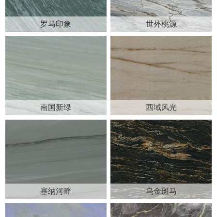
罗马印象
世外桃源
南国新绿
西域风光
塞纳河畔
乌金斑马