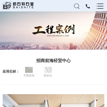
招商前海经贸中心
应用石材：
卡西诺灰
鱼肚白