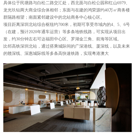
具体位于民塘路与白松二路交汇处，西北面与白松公园和红山6979、
龙光玖钻两大商业综合体相邻；东面与在建的鸿荣源约40万㎡商务楼
群隔路相望；南面紧邻建设中的北站商务中心核心区。
项目距离深圳北站综合枢纽约700米，初期可享受市域内的4、5、6号
（在建，预计2020年通车运营）等多条地铁线路，可实现从项目出
发，约30分钟左右可达福田中心区、罗湖金三角、前海等区域。
比邻高铁深圳北站，通过搭乘城际间的广深港线、厦深线，以及未来
的赣深线、深惠城际线等多条高快速铁路，实现粤港澳大